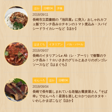
ほか
日曜OK
洋食
2018/09/11
長崎市立図書館の『池田屋』に突入♪ おしゃれカフ
ェ飯でランチ呑み☆チキンのトマト煮込み・スパイ
シードライカレーなど【ほか】
はまぐち
イタリアン
バル・バール
2018/09/07
長崎のイタリアンLe Ali（レ・アーリ）で衝撃のラ
ンチ呑み！？☆いさきのグリルとあさりのボンゴレ
ソースなど【はまぐち】
せんべろ
ほか
日曜OK
2018/09/04
長崎で長年親しまれている老舗お蕎麦屋さん『そば
幸』でせんべろ！昼酒を楽しむ☆かつおのタタキ・
いわしかまぼこなど【ほか】