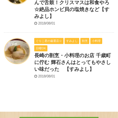
んで舌鼓！クリスマスは和食やろ
☆絶品ホンビ貝の塩焼きなど【す
みよし】
2018/08/01
ぐりこ君の厳選店☆
すみよし
割烹
小料理
日曜OK
長崎の割烹・小料理のお店 千歳町
に佇む 輝石さんはとってもやさし
い味だった 【すみよし】
2018/08/01