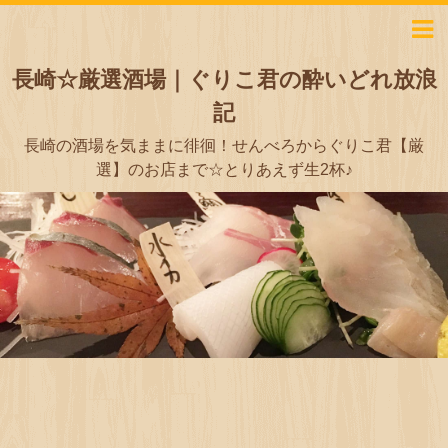
長崎☆厳選酒場｜ぐりこ君の酔いどれ放浪
記
長崎の酒場を気ままに徘徊！せんべろからぐりこ君【厳
選】のお店まで☆とりあえず生2杯♪