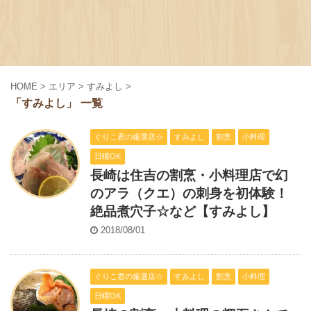
HOME
>
エリア
>
すみよし
>
「すみよし」 一覧
ぐりこ君の厳選店☆
すみよし
割烹
小料理
日曜OK
長崎は住吉の割烹・小料理店で幻
のアラ（クエ）の刺身を初体験！
絶品煮穴子☆など【すみよし】
2018/08/01
ぐりこ君の厳選店☆
すみよし
割烹
小料理
日曜OK