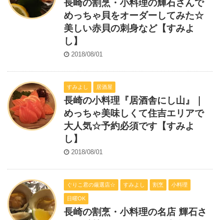
長崎の割烹・小料理の輝石さんで
めっちゃ貝をオーダーしてみた☆
美しい赤貝の刺身など【すみよ
し】
2018/08/01
すみよし
居酒屋
長崎の小料理『居酒舎にし山』｜
めっちゃ美味しくて住吉エリアで
大人気☆予約必須です【すみよ
し】
2018/08/01
ぐりこ君の厳選店☆
すみよし
割烹
小料理
日曜OK
長崎の割烹・小料理の名店 輝石さ