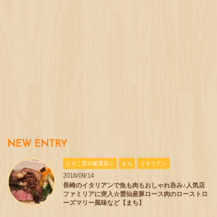
NEW ENTRY
ぐりこ君の厳選店☆
まち
イタリアン
2018/09/14
長崎のイタリアンで魚も肉もおしゃれ呑み♪人気店
ファミリアに突入☆雲仙産豚ロース肉のローストロ
ーズマリー風味など【まち】