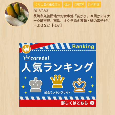
ぐりこ君の厳選店☆
ほか
日曜OK
日本料理
2018/08/31
長崎市丸善団地のお食事処『あかま』今回はディナ
ー☆鯛吉野、南瓜、オクラ添え素麺・鱧の真子ゼリ
ーよせなど【ほか】