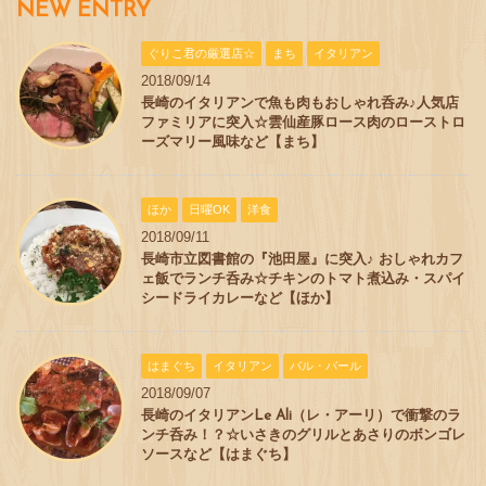
NEW ENTRY
ぐりこ君の厳選店☆
まち
イタリアン
2018/09/14
長崎のイタリアンで魚も肉もおしゃれ呑み♪人気店
ファミリアに突入☆雲仙産豚ロース肉のローストロ
ーズマリー風味など【まち】
ほか
日曜OK
洋食
2018/09/11
長崎市立図書館の『池田屋』に突入♪ おしゃれカフ
ェ飯でランチ呑み☆チキンのトマト煮込み・スパイ
シードライカレーなど【ほか】
はまぐち
イタリアン
バル・バール
2018/09/07
長崎のイタリアンLe Ali（レ・アーリ）で衝撃のラ
ンチ呑み！？☆いさきのグリルとあさりのボンゴレ
ソースなど【はまぐち】