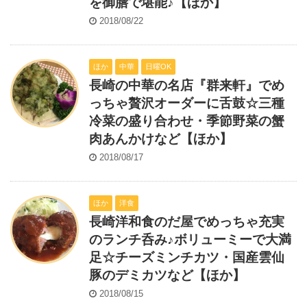
を御膳で堪能♪【ほか】
2018/08/22
ほか
中華
日曜OK
長崎の中華の名店『群来軒』でめ
っちゃ贅沢オーダーに舌鼓☆三種
冷菜の盛り合わせ・季節野菜の蟹
肉あんかけなど【ほか】
2018/08/17
ほか
洋食
長崎洋和食のだ屋でめっちゃ充実
のランチ呑み♪ボリューミーで大満
足☆チーズミンチカツ・国産雲仙
豚のデミカツなど【ほか】
2018/08/15