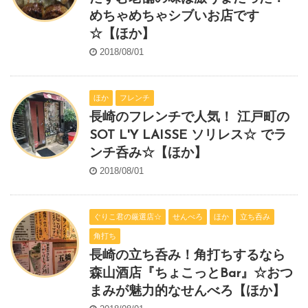
めちゃめちゃシブいお店です
☆【ほか】
2018/08/01
ほか
フレンチ
長崎のフレンチで人気！ 江戸町の
SOT L'Y LAISSE ソリレス☆ でラ
ンチ呑み☆【ほか】
2018/08/01
ぐりこ君の厳選店☆
せんべろ
ほか
立ち呑み
角打ち
長崎の立ち呑み！角打ちするなら
森山酒店『ちょこっとBar』☆おつ
まみが魅力的なせんべろ【ほか】