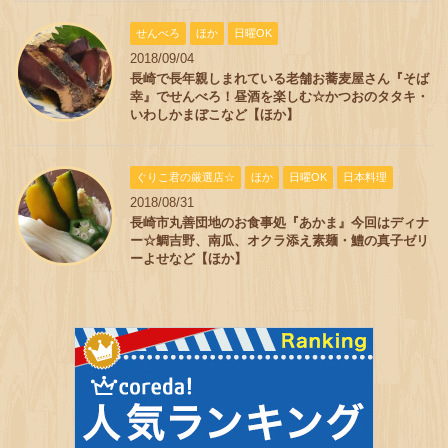
せんべろ
ほか
日曜OK
2018/09/04
長崎で長年親しまれている老舗お蕎麦屋さん『そば
幸』でせんべろ！昼酒を楽しむ☆かつおのタタキ・
いわしかまぼこなど【ほか】
ぐりこ君の厳選店☆
ほか
日曜OK
日本料理
2018/08/31
長崎市丸善団地のお食事処『あかま』今回はディナ
ー☆鯛吉野、南瓜、オクラ添え素麺・鱧の真子ゼリ
ーよせなど【ほか】