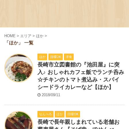
HOME
>
エリア
>
ほか
>
「ほか」 一覧
ほか
日曜OK
洋食
長崎市立図書館の『池田屋』に突
入♪ おしゃれカフェ飯でランチ呑み
☆チキンのトマト煮込み・スパイ
シードライカレーなど【ほか】
2018/09/11
せんべろ
ほか
日曜OK
長崎で長年親しまれている老舗お