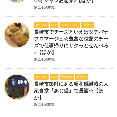
いオシャレお惣菜♪【ほか】
2018/08/01
せんべろ
ほか
テイクアウト
日曜OK
長崎市でチーズといえばタチバナ
フロマージュ☆豊富な種類のチー
ズで仕事帰りにサクっとせんべろ
♪【ほか】
2018/08/01
せんべろ
ほか
大衆食堂
日曜OK
長崎市築町にある昭和感満載の大
衆食堂『あじ盛』で昼酒☆【ほ
か】
2018/08/01