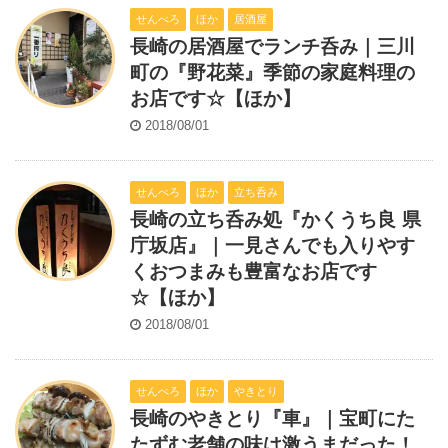
せんべろ
ほか
居酒屋
長崎の居酒屋でランチ呑み｜三川
町の『野花菜』季節の家庭料理の
お店です☆【ほか】
2018/08/01
せんべろ
ほか
立ち呑み
長崎の立ち呑み処『かくうち良 県
庁坂店』｜一見さんでも入りやす
くおつまみも豊富なお店です
☆【ほか】
2018/08/01
せんべろ
ほか
やきとり
長崎のやきとり『車』｜宝町にた
たずむ老舗の味は激うまだった！