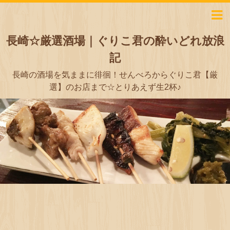
長崎☆厳選酒場｜ぐりこ君の酔いどれ放浪
記
長崎の酒場を気ままに徘徊！せんべろからぐりこ君【厳
選】のお店まで☆とりあえず生2杯♪