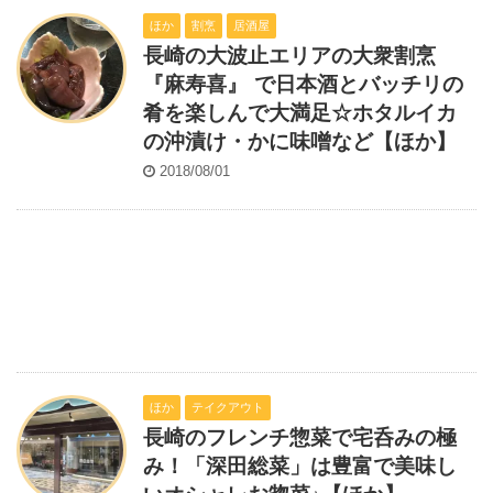
ほか
割烹
居酒屋
長崎の大波止エリアの大衆割烹
『麻寿喜』 で日本酒とバッチリの
肴を楽しんで大満足☆ホタルイカ
の沖漬け・かに味噌など【ほか】
2018/08/01
ほか
テイクアウト
長崎のフレンチ惣菜で宅呑みの極
み！「深田総菜」は豊富で美味し