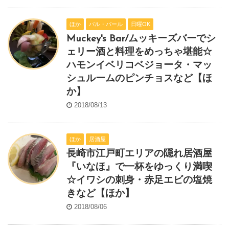
ほか
バル・バール
日曜OK
Muckey's Bar/ムッキーズバーでシ
ェリー酒と料理をめっちゃ堪能☆
ハモンイベリコベジョータ・マッ
シュルームのピンチョスなど【ほ
か】
2018/08/13
ほか
居酒屋
長崎市江戸町エリアの隠れ居酒屋
『いなほ』で一杯をゆっくり満喫
☆イワシの刺身・赤足エビの塩焼
きなど【ほか】
2018/08/06