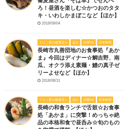
蕎麦屋さん『そば幸』でせんべ
ろ！昼酒を楽しむ☆かつおのタタ
キ・いわしかまぼこなど【ほか】
2018/09/04
ぐりこ君の厳選店☆
ほか
日曜OK
日本料理
長崎市丸善団地のお食事処『あか
ま』今回はディナー☆鯛吉野、南
瓜、オクラ添え素麺・鱧の真子ゼ
リーよせなど【ほか】
2018/08/31
ぐりこ君の厳選店☆
ほか
日曜OK
日本料理
長崎の和食ランチで舌鼓☆お食事
処「あかま」に突撃！めっちゃ絶
品の本格和食で昼呑み☆旬のもの