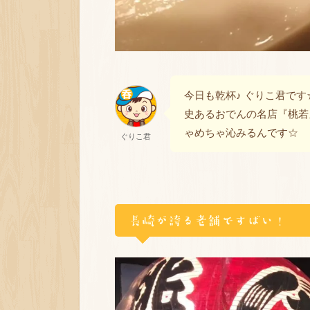
今日も乾杯♪ ぐりこ君で
史あるおでんの名店『桃若
ゃめちゃ沁みるんです☆
ぐりこ君
長崎が誇る老舗ですばい！