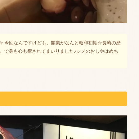
す☆ 今回なんですけども、開業がなんと昭和初期☆長崎の歴
』で身も心も癒されてまいりました♪シメのおじやはめち