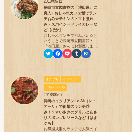
2018/09/11
t
共
k
b
ブ
t
有
e
l
ッ
長崎市立図書館の『池田屋』に
e
す
t
r
ク
突入♪ おしゃれカフェ飯でラン
r
る
で
で
マ
で
に
シ
共
ー
チ呑み☆チキンのトマト煮込
共
は
ェ
有
ク
み・スパイシードライカレーな
有
ク
ア
(
で
(
リ
(
新
共
ど【ほか】
新
ッ
新
し
有
おしゃれランチで呑みたい☆と
し
ク
し
い
(
い
し
い
ウ
新
いうことで長崎市立図書館の
ウ
て
ウ
ィ
し
『池田屋』さんにお邪魔しま ...
ィ
く
ィ
ン
い
ン
だ
ン
ド
ウ
ク
F
ク
ク
ク
ド
さ
ド
ウ
ィ
リ
a
リ
リ
リ
ウ
い
ウ
で
ン
ッ
c
ッ
ッ
ッ
で
(
で
開
ド
ク
e
ク
ク
ク
開
新
開
き
ウ
し
b
し
し
し
き
し
き
ま
で
て
o
て
て
て
ま
い
ま
す
開
T
o
P
T
は
す
ウ
す
)
き
はまぐち
イタリアン
w
k
o
u
て
)
ィ
)
ま
i
で
c
m
な
ン
す
t
共
k
b
ブ
バル・バール
ド
)
t
有
e
l
ッ
ウ
2018/09/07
e
す
t
r
ク
で
r
る
で
で
マ
長崎のイタリアンLe Ali（レ・
開
で
に
シ
共
ー
き
共
は
ェ
有
ク
アーリ）で衝撃のランチ呑
ま
有
ク
ア
(
で
み！？☆いさきのグリルとあさ
す
(
リ
(
新
共
)
新
ッ
新
し
有
りのボンゴレソースなど【はま
し
ク
し
い
(
ぐち】
い
し
い
ウ
新
お得感抜群のランチで人気のイ
ウ
て
ウ
ィ
し