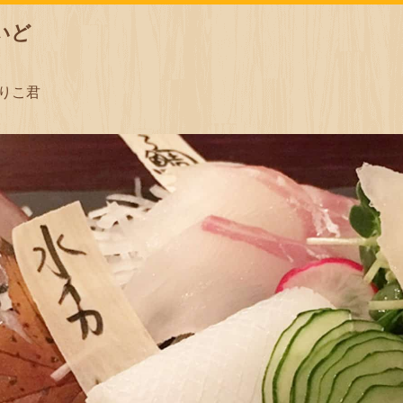
いど
りこ君