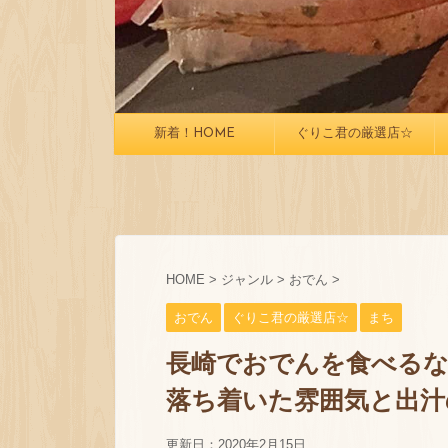
新着！HOME
ぐりこ君の厳選店☆
HOME
>
ジャンル
>
おでん
>
おでん
ぐりこ君の厳選店☆
まち
長崎でおでんを食べるな
落ち着いた雰囲気と出汁
更新日：
2020年2月15日