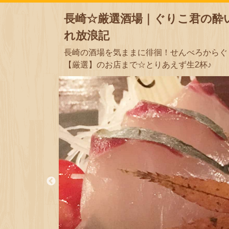
長崎☆厳選酒場｜ぐりこ君の酔
れ放浪記
長崎の酒場を気ままに徘徊！せんべろからぐ
【厳選】のお店まで☆とりあえず生2杯♪