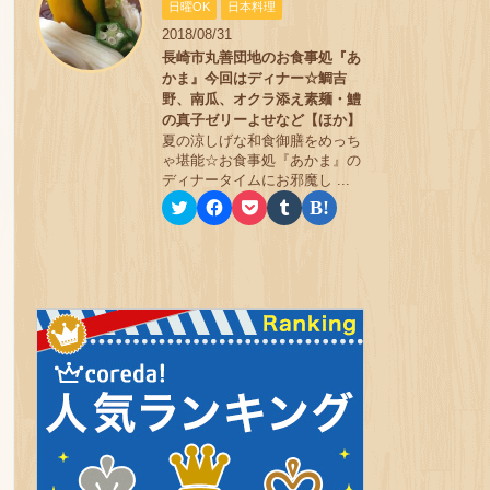
ン
す
t
共
k
b
ブ
日曜OK
日本料理
ド
)
t
有
e
l
ッ
ウ
2018/08/31
e
す
t
r
ク
で
r
る
で
で
マ
長崎市丸善団地のお食事処『あ
開
で
に
シ
共
ー
き
共
は
ェ
有
ク
かま』今回はディナー☆鯛吉
ま
有
ク
ア
(
で
野、南瓜、オクラ添え素麺・鱧
す
(
リ
(
新
共
)
新
ッ
新
し
有
の真子ゼリーよせなど【ほか】
し
ク
し
い
(
夏の涼しげな和食御膳をめっち
い
し
い
ウ
新
ゃ堪能☆お食事処『あかま』の
ウ
て
ウ
ィ
し
ィ
く
ィ
ン
い
ディナータイムにお邪魔し ...
ン
だ
ン
ド
ウ
ク
F
ク
ク
ク
ド
さ
ド
ウ
ィ
リ
a
リ
リ
リ
ウ
い
ウ
で
ン
ッ
c
ッ
ッ
ッ
で
(
で
開
ド
ク
e
ク
ク
ク
開
新
開
き
ウ
し
b
し
し
し
き
し
き
ま
で
て
o
て
て
て
ま
い
ま
す
開
T
o
P
T
は
す
ウ
す
)
き
w
k
o
u
て
)
ィ
)
ま
i
で
c
m
な
ン
す
t
共
k
b
ブ
ド
)
t
有
e
l
ッ
ウ
e
す
t
r
ク
で
r
る
で
で
マ
開
で
に
シ
共
ー
き
共
は
ェ
有
ク
ま
有
ク
ア
(
で
す
(
リ
(
新
共
)
新
ッ
新
し
有
し
ク
し
い
(
い
し
い
ウ
新
ウ
て
ウ
ィ
し