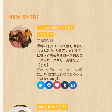
NEW ENTRY
ぐりこ君の厳選店☆
まち
イタリアン
2018/09/14
長崎のイタリアンで魚も肉もお
しゃれ呑み♪人気店ファミリア
に突入☆雲仙産豚ロース肉のロ
ーストローズマリー風味など
【まち】
長崎で人気のイタリアンでお酒
に魚料理に肉魚料理などめっち
ゃ堪能♪famiglia ...
ク
F
ク
ク
ク
リ
a
リ
リ
リ
ッ
c
ッ
ッ
ッ
ク
e
ク
ク
ク
し
b
し
し
し
て
o
て
て
て
T
o
P
T
は
ほか
日曜OK
洋食
w
k
o
u
て
i
で
c
m
な