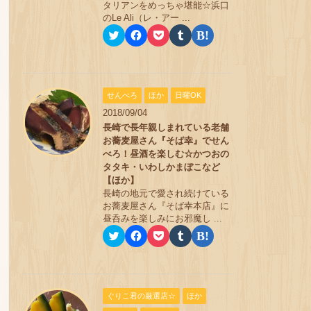
ィ
く
ィ
ン
い
タリアンをめっちゃ堪能☆浜口
ン
だ
ン
ド
ウ
のLe Ali（レ・アー ...
ド
さ
ド
ウ
ィ
ウ
い
ウ
で
ン
ク
F
ク
ク
ク
で
(
で
開
ド
リ
a
リ
リ
リ
開
新
開
き
ウ
ッ
c
ッ
ッ
ッ
き
し
き
ま
で
ク
e
ク
ク
ク
ま
い
ま
す
開
し
b
し
し
し
す
ウ
す
)
き
て
o
て
て
て
)
ィ
)
ま
T
o
P
T
は
ン
す
せんべろ
ほか
日曜OK
w
k
o
u
て
ド
)
i
で
c
m
な
ウ
2018/09/04
t
共
k
b
ブ
で
t
有
e
l
ッ
長崎で長年親しまれている老舗
開
e
す
t
r
ク
き
お蕎麦屋さん『そば幸』でせん
r
る
で
で
マ
ま
で
に
シ
共
ー
べろ！昼酒を楽しむ☆かつおの
す
共
は
ェ
有
ク
)
タタキ・いわしかまぼこなど
有
ク
ア
(
で
(
リ
(
新
共
【ほか】
新
ッ
新
し
有
長崎の地元で愛され続けている
し
ク
し
い
(
い
し
い
ウ
新
お蕎麦屋さん『そば幸本店』に
ウ
て
ウ
ィ
し
昼呑みを楽しみにお邪魔し ...
ィ
く
ィ
ン
い
ン
だ
ン
ド
ウ
ク
F
ク
ク
ク
ド
さ
ド
ウ
ィ
リ
a
リ
リ
リ
ウ
い
ウ
で
ン
ッ
c
ッ
ッ
ッ
で
(
で
開
ド
ク
e
ク
ク
ク
開
新
開
き
ウ
し
b
し
し
し
き
し
き
ま
で
て
o
て
て
て
ま
い
ま
す
開
T
o
P
T
は
す
ウ
す
)
き
ぐりこ君の厳選店☆
ほか
w
k
o
u
て
)
ィ
)
ま
i
で
c
m
な