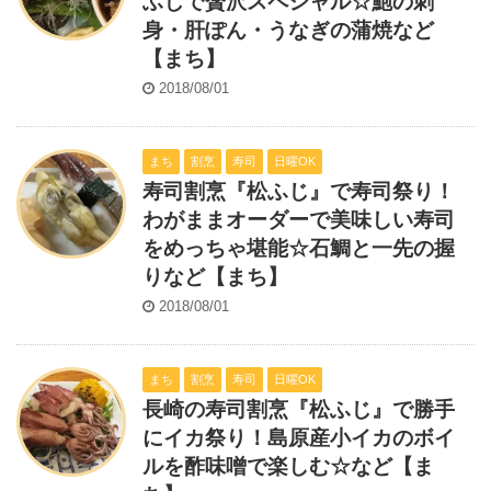
ふじで贅沢スペシャル☆鮑の刺
身・肝ぽん・うなぎの蒲焼など
【まち】
2018/08/01
まち
割烹
寿司
日曜OK
寿司割烹『松ふじ』で寿司祭り！
わがままオーダーで美味しい寿司
をめっちゃ堪能☆石鯛と一先の握
りなど【まち】
2018/08/01
まち
割烹
寿司
日曜OK
長崎の寿司割烹『松ふじ』で勝手
にイカ祭り！島原産小イカのボイ
ルを酢味噌で楽しむ☆など【ま