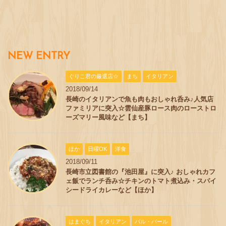
NEW ENTRY
ぐりこ君の厳選店☆
まち
イタリアン
2018/09/14
長崎のイタリアンで魚も肉もおしゃれ呑み♪人気店
ファミリアに突入☆雲仙産豚ロース肉のローストロ
ーズマリー風味など【まち】
ほか
日曜OK
洋食
2018/09/11
長崎市立図書館の『池田屋』に突入♪ おしゃれカフ
ェ飯でランチ呑み☆チキンのトマト煮込み・スパイ
シードライカレーなど【ほか】
はまぐち
イタリアン
バル・バール