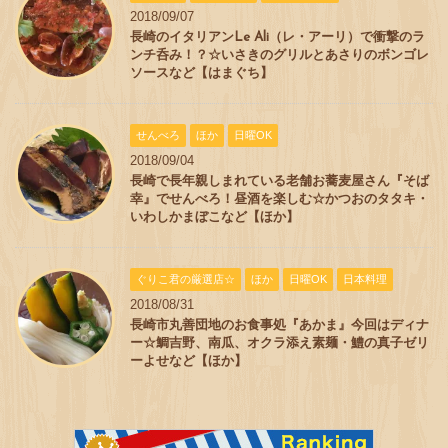
2018/09/07
長崎のイタリアンLe Ali（レ・アーリ）で衝撃のラ
ンチ呑み！？☆いさきのグリルとあさりのボンゴレ
ソースなど【はまぐち】
せんべろ
ほか
日曜OK
2018/09/04
長崎で長年親しまれている老舗お蕎麦屋さん『そば
幸』でせんべろ！昼酒を楽しむ☆かつおのタタキ・
いわしかまぼこなど【ほか】
ぐりこ君の厳選店☆
ほか
日曜OK
日本料理
2018/08/31
長崎市丸善団地のお食事処『あかま』今回はディナ
ー☆鯛吉野、南瓜、オクラ添え素麺・鱧の真子ゼリ
ーよせなど【ほか】