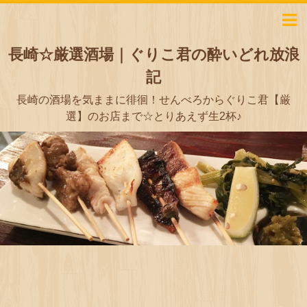
長崎☆厳選酒場｜ぐりこ君の酔いどれ放浪
記
長崎の酒場を気ままに徘徊！せんべろからぐりこ君【厳
選】のお店まで☆とりあえず生2杯♪