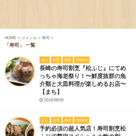
HOME
>
ジャンル
>
寿司
>
「寿司」 一覧
まち
割烹
寿司
日曜OK
長崎の寿司割烹『松ふじ』にてめ
っちゃ海老祭り！〜鮮度抜群の魚
介類と大皿料理が楽しめるお店〜
【まち】
2018/08/09
まち
割烹
寿司
日曜OK
予約必須の超人気店！寿司割烹松