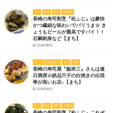
まち
割烹
寿司
日曜OK
長崎の寿司割烹『松ふじ』は豪快
かつ繊細な味わいでバリうま☆ き
ょうもビールが最高ですバイ！！
石鯛刺身など【まち】
2018/08/01
ぐりこ君の厳選店☆
まち
寿司
長崎の寿司屋『鮨幸三』さんは連
日満席☆絶品穴子の白焼きの出現
率が高いお店♪【まち】
2018/08/01
まち
割烹
寿司
日曜OK