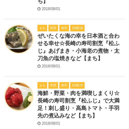
ち】
2018/08/01
まち
割烹
寿司
日曜OK
ぜいたくな海の幸を日本酒と合わ
せる幸せ☆長崎の寿司割烹『松ふ
じ』あげまき・小海老の煮物・太
刀魚の塩焼きなど【まち】
2018/08/01
まち
割烹
寿司
日曜OK
海鮮・野菜・肉を満喫しまくり☆
長崎の寿司割烹『松ふじ』で大満
足！刺し盛り・高島トマト・手羽
先の煮込みなど【まち】
2018/08/01