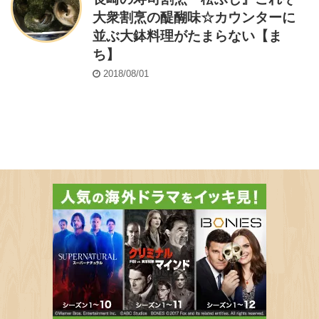
長崎の寿司割烹『松ふじ』これぞ
大衆割烹の醍醐味☆カウンターに
並ぶ大鉢料理がたまらない【ま
ち】
2018/08/01